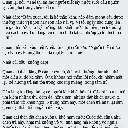
Quan lại hỏi: “Thế thì tại sao người biết lấy nước suối đầu nguồn,
lại còn pha trong chén đất cũ?’’
Nhất đáp: “Bẩm quan, tôi là kẻ thấp kém, nào dám mong cầu được
thưởng thức vị ngon hay sơn hào hải vị. Vì tôi ngày nào cũng lên
núi gánh nước cho Lý trưởng, khi khát nước, tôi bèn pha trà uống
theo cách này. Tôi dâng lên quan chỉ là tất cả những gì tôi biết mà
thôi.”
Quan nhìn sâu vào mắt Nhất, rồi chợt cười lớn: “Người hiểu được
đạo lý này, không thể chỉ là một kẻ làm thuê!”
Nhất cúi đầu, không đáp!
Quan đại thần lặng lẽ cầm chén trà, ánh mắt dường như nhìn thấu
một điều gì đó xa xăm. Ông không nói thêm lời nào, chỉ nhắm mắt
lại, để hương trà lan tỏa trong khoang miệng, trong tâm trí.
Dân làng im lặng, bỗng có người khe khẽ thở dài. Cả đời họ mải mê
tìm kiếm những thứ đậm đà, nồng nàn, những thứ khiến người ta
phải trầm trồ khen ngợi. Nhưng hôm nay, một chén trà nhạt lại làm
quan đại thần trầm ngâm đến vậy.
Quan đại thần đặt chén xuống, khẽ mỉm cười: Cuộc đời cũng như
chén trà này, nhạt mà không vô vị, tĩnh lặng mà không vô nghĩa.
Người ta cứ mải chạy theo những hương vị đậm đà, mà quên rằng