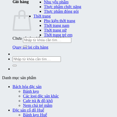
Giỏ hàng
Nhu yếu phẩm
Thực phẩm chức năng
Thực phẩm đóng gói
Thời trang
Phụ kiện thời trang
Thời trang nam
Thời trang nữ
Thời trang trẻ em
Chưa có sản phẩm trong giỏ hàng.
Tìm
kiếm:
Quay trở lại cửa hàng
Tìm
kiếm:
Danh mục sản phẩm
Bách hóa đặc sản
Bánh kẹo
Các loại đặc sản khác
Cafe trà & đồ khô
Nem chả tré mắm
Đặc sản cố đô Huế
Bánh kẹo Huế