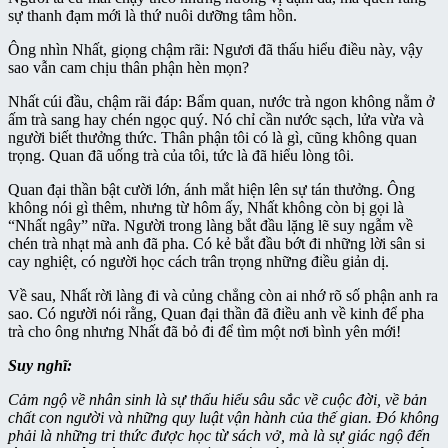
sự thanh đạm mới là thứ nuôi dưỡng tâm hồn.
Ông nhìn Nhất, giọng chậm rãi: Ngươi đã thấu hiểu điều này, vậy
sao vẫn cam chịu thân phận hèn mọn?
Nhất cúi đầu, chậm rãi đáp: Bẩm quan, nước trà ngon không nằm ở
ấm trà sang hay chén ngọc quý. Nó chỉ cần nước sạch, lửa vừa và
người biết thưởng thức. Thân phận tôi có là gì, cũng không quan
trọng. Quan đã uống trà của tôi, tức là đã hiểu lòng tôi.
Quan đại thần bật cười lớn, ánh mắt hiện lên sự tán thưởng. Ông
không nói gì thêm, nhưng từ hôm ấy, Nhất không còn bị gọi là
“Nhất ngây” nữa. Người trong làng bắt đầu lặng lẽ suy ngẫm về
chén trà nhạt mà anh đã pha. Có kẻ bắt đầu bớt đi những lời sân si
cay nghiệt, có người học cách trân trọng những điều giản dị.
Về sau, Nhất rời làng đi và củng chẳng còn ai nhớ rõ số phận anh ra
sao. Có người nói rằng, Quan đại thần đã điều anh về kinh để pha
trà cho ông nhưng Nhất đã bỏ đi để tìm một nơi bình yên mới!
Suy nghĩ:
Cảm ngộ về nhân sinh là sự thấu hiểu sâu sắc về cuộc đời, về bản
chất con người và những quy luật vận hành của thế gian. Đó không
phải là những tri thức được học từ sách vở, mà là sự giác ngộ đến