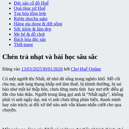
Đặc sản cố đô Huế
Quà tặng xứ Huế
Tạp hóa tổng hợp
Rượu shochu sake
Hàng gia dụng & đời sống
Sức khỏe & làm đẹp
Mẹ bé & đồ chơi
Bách hóa đặc sản
Thời trang
Chén trà nhạt và bài học sâu sắc
Đăng vào
13/03/2025
30/01/2026
bởi
Chợ Huế Online
Có một người tên Nhất, từ nhỏ đã sống trong nghèo khổ. Mồ côi
cha mẹ, anh lang thang khắp nơi làm thuê, bị khinh thường, bị sai
bảo như một kẻ thấp hèn, chưa từng mưu tính hay mơ ước điều gì
lớn cho bản thân. Người trong làng gọi anh là “Nhất ngây”, không
phải vì anh ngây dại, mà vì anh chưa từng phản biện, thanh minh
hay oán trách; ai đối xử thế nào anh vẫn kham nhẫn cười cho qua
chuyện.