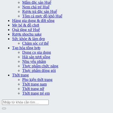
Mắm đặc sản Huế
Nem chả tré Huế
Rượu trà đặc sản Huế
Tôm cá mực đồ khô Huế
Hàng gia dụng & đời sống
Mẹ bé & đồ chơi
Quà tặng xứ Huế
Rượu shochu sake
Sức khỏe & làm đẹp
Chăm sóc cơ thể
Tạp hóa tổng hợp
Dụng cụ gia dụng
Hải sản tươi sống
Nhu yếu phẩm
Thực phẩm chức năng
Thực phẩm đóng gói
Thời trang
Phụ kiện thời trang
Thời trang nam
Thời trang nữ
Thời trang trẻ em
Tìm
kiếm: