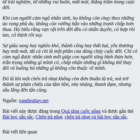
từ trải nghiệm, từ những vui buồn, mất mát, thăng trầm trong cuộc
đời.
Khi con người cảm ngộ nhân sinh, họ không còn chạy theo những
ảo vọng phù du, không còn vướng bận vào những tranh chấp hơn
thua. Họ hiểu rằng vạn vật trên đời đều có nhân duyên, có hợp rồi
tan, có thịnh rồi suy.
Sự giàu sang hay nghèo khó, thành công hay thất bại, yêu thương
hay mất mát, tất cả chỉ là một phần của dòng chảy cuộc đời. Chỉ có
cảm ngộ được nhân sinh mới giúp con người sống bình thản hơn,
trân trọng những gì mình có, chấp nhận những gì không thể thay
đổi và buông bỏ những gì không còn thuộc về mình.
Đó là khi một chén trà nhạt không còn đơn thuần là trà, mà trở
thành sự phản chiếu của tâm hồn, nhẹ nhàng, thanh đạm, nhưng
sâu lắng đến tận cùng.
Nguồn:
vandieuhay.net
Bài viết này được đăng trong
Quà tặng cuộc sống
và được gắn thẻ
Bài học sâu sắc
,
Chén trà nhạt
,
chén trà nhạt và bài học sâu sắc
.
Bài viết liên quan