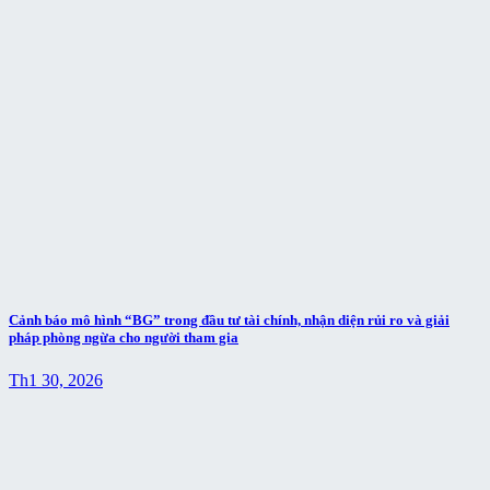
Cảnh báo mô hình “BG” trong đầu tư tài chính, nhận diện rủi ro và giải
pháp phòng ngừa cho người tham gia
Th1 30, 2026