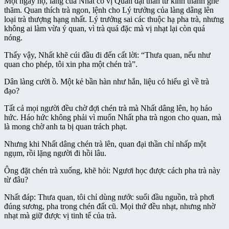
Một ngày nọ, làng của Nhất có vị Quan đại thần từ kinh thành ghé
thăm. Quan thích trà ngon, lệnh cho Lý trưởng của làng dâng lên
loại trà thượng hạng nhất. Lý trưởng sai các thuộc hạ pha trà, nhưng
không ai làm vừa ý quan, vì trà quá đặc mà vị nhạt lại còn quá
nóng.
Thấy vậy, Nhất khẽ cúi đầu đi đến cất lời: “Thưa quan, nếu như
quan cho phép, tôi xin pha một chén trà”.
Dân làng cười ồ. Một kẻ bần hàn như hắn, liệu có hiểu gì về trà
đạo?
Tất cả mọi người đều chờ đợi chén trà mà Nhất dâng lên, họ háo
hức. Háo hức không phải vì muốn Nhất pha trà ngon cho quan, mà
là mong chờ anh ta bị quan trách phạt.
Nhưng khi Nhất dâng chén trà lên, quan đại thần chỉ nhấp một
ngụm, rồi lặng người đi hồi lâu.
Ông đặt chén trà xuống, khẽ hỏi: Ngươi học được cách pha trà này
từ đâu?
Nhất đáp: Thưa quan, tôi chỉ dùng nước suối đầu nguồn, trà phơi
đúng sương, pha trong chén đất cũ. Mọi thứ đều nhạt, nhưng nhờ
nhạt mà giữ được vị tinh tế của trà.