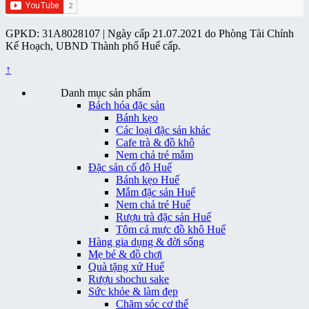
GPKD: 31A8028107 | Ngày cấp 21.07.2021 do Phòng Tài Chính
Kế Hoạch, UBND Thành phố Huế cấp.
↑
Danh mục sản phẩm
Bách hóa đặc sản
Bánh kẹo
Các loại đặc sản khác
Cafe trà & đồ khô
Nem chả tré mắm
Đặc sản cố đô Huế
Bánh kẹo Huế
Mắm đặc sản Huế
Nem chả tré Huế
Rượu trà đặc sản Huế
Tôm cá mực đồ khô Huế
Hàng gia dụng & đời sống
Mẹ bé & đồ chơi
Quà tặng xứ Huế
Rượu shochu sake
Sức khỏe & làm đẹp
Chăm sóc cơ thể