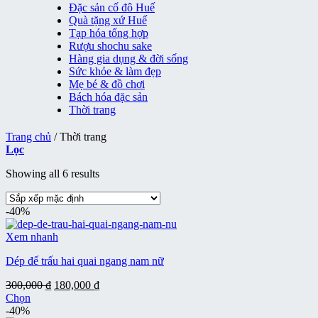
Đặc sản cố đô Huế
Quà tặng xứ Huế
Tạp hóa tổng hợp
Rượu shochu sake
Hàng gia dụng & đời sống
Sức khỏe & làm đẹp
Mẹ bé & đồ chơi
Bách hóa đặc sản
Thời trang
Trang chủ
/
Thời trang
Lọc
Showing all 6 results
-40%
Xem nhanh
Dép đế trấu hai quai ngang nam nữ
Giá
Giá
300,000
₫
180,000
₫
gốc
hiện
Chọn
Sản
là:
tại
-40%