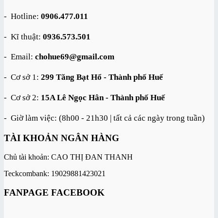
được
chọn
- Hotline:
0906.477.011
trên
trang
- Kĩ thuật:
0936.573.501
sản
phẩm
- Email:
chohue69@gmail.com
- Cơ sở 1:
299 Tăng Bạt Hổ - Thành phố Huế
- Cơ sở 2:
15A Lê Ngọc Hân - Thành phố Huế
- Giờ làm việc: (8h00 - 21h30 | tất cả các ngày trong tuần)
TÀI KHOẢN NGÂN HÀNG
Chủ tài khoản: CAO THỊ ĐAN THANH
Teckcombank: 19029881423021
FANPAGE FACEBOOK