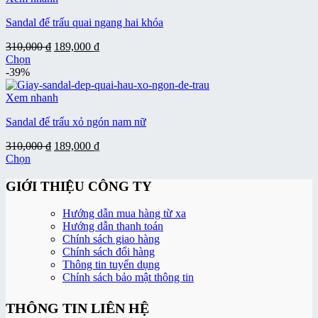
có
có
thể
Sandal đế trấu quai ngang hai khóa
nhiều
được
biến
chọn
Giá
Giá
310,000
₫
189,000
₫
thể.
trên
gốc
hiện
Chọn
Các
trang
Sản
là:
tại
-39%
tùy
sản
phẩm
310,000 ₫.
là:
chọn
phẩm
này
189,000 ₫.
Xem nhanh
có
có
thể
Sandal đế trấu xỏ ngón nam nữ
nhiều
được
biến
chọn
Giá
Giá
310,000
₫
189,000
₫
thể.
trên
gốc
hiện
Chọn
Các
trang
Sản
là:
tại
tùy
sản
phẩm
310,000 ₫.
là:
GIỚI THIỆU CÔNG TY
chọn
phẩm
này
189,000 ₫.
có
có
thể
Hướng dẫn mua hàng từ xa
nhiều
được
Hướng dẫn thanh toán
biến
chọn
Chính sách giao hàng
thể.
trên
Chính sách đổi hàng
Các
trang
Thông tin tuyển dụng
tùy
sản
Chính sách bảo mật thông tin
chọn
phẩm
có
THÔNG TIN LIÊN HỆ
thể