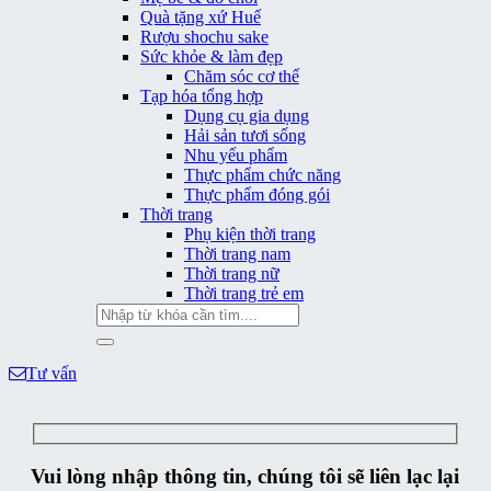
Quà tặng xứ Huế
Rượu shochu sake
Sức khỏe & làm đẹp
Chăm sóc cơ thể
Tạp hóa tổng hợp
Dụng cụ gia dụng
Hải sản tươi sống
Nhu yếu phẩm
Thực phẩm chức năng
Thực phẩm đóng gói
Thời trang
Phụ kiện thời trang
Thời trang nam
Thời trang nữ
Thời trang trẻ em
Tìm
kiếm:
Tư vấn
Vui lòng nhập thông tin, chúng tôi sẽ liên lạc lại