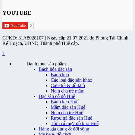
YOUTUBE
GPKD: 31A8028107 | Ngày cấp 21.07.2021 do Phòng Tài Chính
Kế Hoạch, UBND Thành phố Huế cấp.
↑
Danh mục sản phẩm
Bách hóa đặc sản
Bánh kẹo
Các loại đặc sản khác
Cafe trà & đồ khô
Nem chả tré mắm
Đặc sản cố đô Huế
Bánh kẹo Huế
Mắm đặc sản Huế
Nem chả tré Huế
Rượu trà đặc sản Huế
Tôm cá mực đồ khô Huế
Hàng gia dụng & đời sống
Mẹ bé & đồ chơi