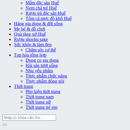
Mắm đặc sản Huế
Nem chả tré Huế
Rượu trà đặc sản Huế
Tôm cá mực đồ khô Huế
Hàng gia dụng & đời sống
Mẹ bé & đồ chơi
Quà tặng xứ Huế
Rượu shochu sake
Sức khỏe & làm đẹp
Chăm sóc cơ thể
Tạp hóa tổng hợp
Dụng cụ gia dụng
Hải sản tươi sống
Nhu yếu phẩm
Thực phẩm chức năng
Thực phẩm đóng gói
Thời trang
Phụ kiện thời trang
Thời trang nam
Thời trang nữ
Thời trang trẻ em
Tìm
kiếm: