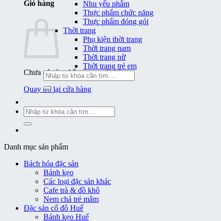
Giỏ hàng
Nhu yếu phẩm
Thực phẩm chức năng
Thực phẩm đóng gói
Thời trang
Phụ kiện thời trang
Thời trang nam
Thời trang nữ
Thời trang trẻ em
Chưa có sản phẩm trong giỏ hàng.
Tìm
kiếm:
Quay trở lại cửa hàng
Tìm
kiếm:
Danh mục sản phẩm
Bách hóa đặc sản
Bánh kẹo
Các loại đặc sản khác
Cafe trà & đồ khô
Nem chả tré mắm
Đặc sản cố đô Huế
Bánh kẹo Huế