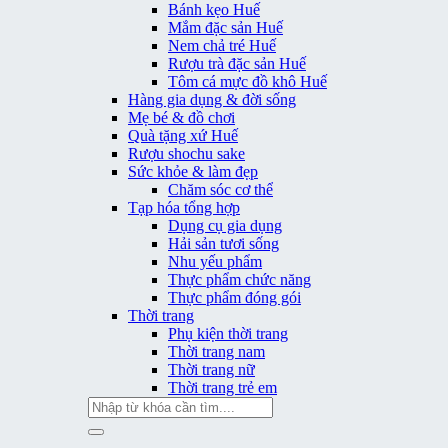
Bánh kẹo Huế
Mắm đặc sản Huế
Nem chả tré Huế
Rượu trà đặc sản Huế
Tôm cá mực đồ khô Huế
Hàng gia dụng & đời sống
Mẹ bé & đồ chơi
Quà tặng xứ Huế
Rượu shochu sake
Sức khỏe & làm đẹp
Chăm sóc cơ thể
Tạp hóa tổng hợp
Dụng cụ gia dụng
Hải sản tươi sống
Nhu yếu phẩm
Thực phẩm chức năng
Thực phẩm đóng gói
Thời trang
Phụ kiện thời trang
Thời trang nam
Thời trang nữ
Thời trang trẻ em
Tìm
kiếm: