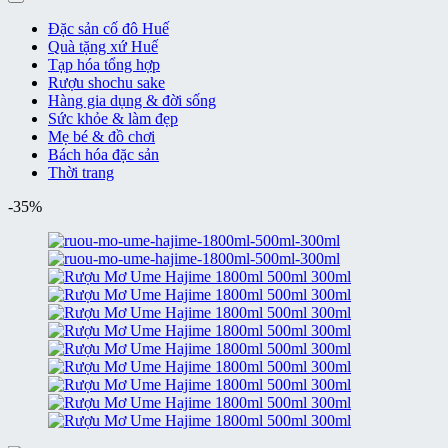
Đặc sản cố đô Huế
Quà tặng xứ Huế
Tạp hóa tổng hợp
Rượu shochu sake
Hàng gia dụng & đời sống
Sức khỏe & làm đẹp
Mẹ bé & đồ chơi
Bách hóa đặc sản
Thời trang
-35%