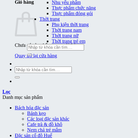
Giỏ hàng
Nhu yếu phẩm
Thực phẩm chức năng
Thực phẩm đóng gói
Thời trang
Phụ kiện thời trang
Thời trang nam
Thời trang nữ
Thời trang trẻ em
Chưa có sản phẩm trong giỏ hàng.
Tìm
kiếm:
Quay trở lại cửa hàng
Tìm
kiếm:
Lọc
Danh mục sản phẩm
Bách hóa đặc sản
Bánh kẹo
Các loại đặc sản khác
Cafe trà & đồ khô
Nem chả tré mắm
Đặc sản cố đô Huế