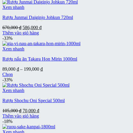
phẩm
485,000 ₫
này
đến
Xem nhanh
có
799,000 ₫
Rượu Junmai Daiginjo Johkun 720ml
nhiều
biến
Giá
Giá
670,000
₫
586,000
₫
thể.
gốc
hiện
Thêm vào giỏ hàng
Các
là:
tại
-33%
tùy
670,000 ₫.
là:
chọn
586,000 ₫.
Xem nhanh
có
thể
Rượu nấu ăn Takara Hon Mirin 1000ml
được
chọn
Khoảng
89,000
₫
–
199,000
₫
trên
giá:
Chọn
trang
Sản
từ
-33%
sản
phẩm
89,000 ₫
phẩm
này
đến
Xem nhanh
có
199,000 ₫
Rượu Shochu Oni Special 500ml
nhiều
biến
Giá
Giá
105,000
₫
70,000
₫
thể.
gốc
hiện
Thêm vào giỏ hàng
Các
là:
tại
-18%
tùy
105,000 ₫.
là:
chọn
70,000 ₫.
Xem nhanh
có