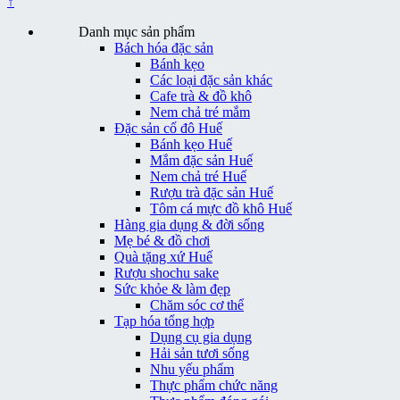
↑
Danh mục sản phẩm
Bách hóa đặc sản
Bánh kẹo
Các loại đặc sản khác
Cafe trà & đồ khô
Nem chả tré mắm
Đặc sản cố đô Huế
Bánh kẹo Huế
Mắm đặc sản Huế
Nem chả tré Huế
Rượu trà đặc sản Huế
Tôm cá mực đồ khô Huế
Hàng gia dụng & đời sống
Mẹ bé & đồ chơi
Quà tặng xứ Huế
Rượu shochu sake
Sức khỏe & làm đẹp
Chăm sóc cơ thể
Tạp hóa tổng hợp
Dụng cụ gia dụng
Hải sản tươi sống
Nhu yếu phẩm
Thực phẩm chức năng