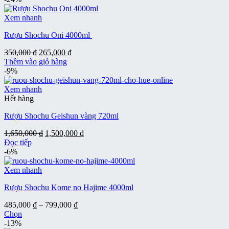
830,000 ₫.
là:
650,000 ₫.
Xem nhanh
Rượu Shochu Oni 4000ml
Giá
Giá
350,000
₫
265,000
₫
gốc
hiện
Thêm vào giỏ hàng
là:
tại
-9%
350,000 ₫.
là:
265,000 ₫.
Xem nhanh
Hết hàng
Rượu Shochu Geishun vàng 720ml
Giá
Giá
1,650,000
₫
1,500,000
₫
gốc
hiện
Đọc tiếp
là:
tại
-6%
1,650,000 ₫.
là:
1,500,000 ₫.
Xem nhanh
Rượu Shochu Kome no Hajime 4000ml
Khoảng
485,000
₫
–
799,000
₫
giá:
Chọn
Sản
từ
-13%