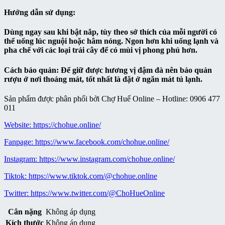
Hướng dẫn sử dụng:
Dùng ngay sau khi bật nắp, tùy theo sở thích của mỗi người có
thể uống lúc nguội hoặc hâm nóng. Ngon hơn khi uống lạnh và
pha chế với các loại trái cây để có mùi vị phong phú hơn.
Cách bảo quản:
Để giữ được hương vị đậm đà nên bảo quản
rượu ở nơi thoáng mát, tốt nhất là đặt ở ngăn mát tủ lạnh.
Sản phẩm được phân phối bởi Chợ Huế Online – Hotline: 0906 477
011
Website: https://chohue.online/
Fanpage: https://www.facebook.com/chohue.online/
Instagram: https://www.instagram.com/chohue.online/
Tiktok: https://www.tiktok.com/@chohue.online
Twitter: https://www.twitter.com/@ChoHueOnline
Cân nặng
Không áp dụng
Kích thước
Không áp dụng