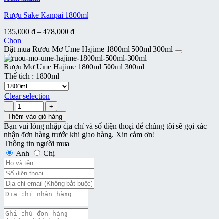
thể
Rượu Sake Kanpai 1800ml
được
chọn
Khoảng
135,000
₫
–
478,000
₫
trên
giá:
Chọn
trang
Sản
từ
Đặt mua Rượu Mơ Ume Hajime 1800ml 500ml 300ml
sản
phẩm
135,000 ₫
phẩm
này
đến
Rượu Mơ Ume Hajime 1800ml 500ml 300ml
có
478,000 ₫
Thể tích
:
1800ml
nhiều
biến
Clear selection
thể.
Rượu
Các
Mơ
Thêm vào giỏ hàng
tùy
Ume
Bạn vui lòng nhập địa chỉ và số điện thoại để chúng tôi sẽ gọi xác
chọn
Hajime
nhận đơn hàng trước khi giao hàng. Xin cảm ơn!
có
1800ml
Thông tin người mua
thể
500ml
Anh
Chị
được
300ml
chọn
số
trên
lượng
trang
sản
phẩm