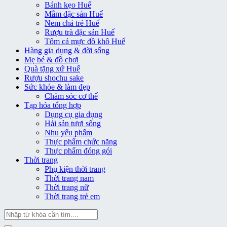
Bánh kẹo Huế
Mắm đặc sản Huế
Nem chả tré Huế
Rượu trà đặc sản Huế
Tôm cá mực đồ khô Huế
Hàng gia dụng & đời sống
Mẹ bé & đồ chơi
Quà tặng xứ Huế
Rượu shochu sake
Sức khỏe & làm đẹp
Chăm sóc cơ thể
Tạp hóa tổng hợp
Dụng cụ gia dụng
Hải sản tươi sống
Nhu yếu phẩm
Thực phẩm chức năng
Thực phẩm đóng gói
Thời trang
Phụ kiện thời trang
Thời trang nam
Thời trang nữ
Thời trang trẻ em
Tìm
kiếm: