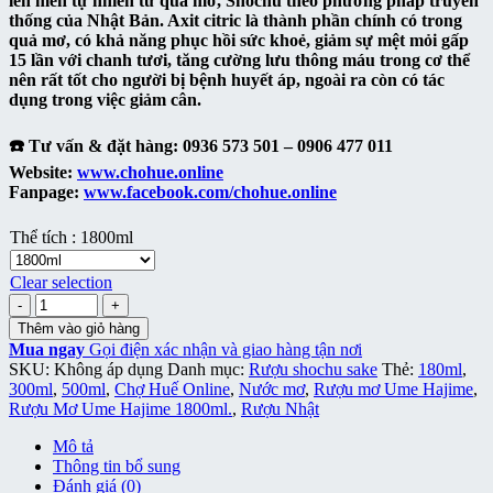
lên men tự nhiên từ quả mơ, Shochu theo phương pháp truyền
đến
thống của Nhật Bản. Axit citric là thành phần chính có trong
596,000 ₫
quả mơ, có khả năng phục hồi sức khoẻ, giảm sự mệt mỏi gấp
15 lần với chanh tươi, tăng cường lưu thông máu trong cơ thể
nên rất tốt cho người bị bệnh huyết áp, ngoài ra còn có tác
dụng trong việc giảm cân.
☎️ Tư vấn & đặt hàng: 0936 573 501 – 0906 477 011
Website:
www.chohue.online
Fanpage:
www.facebook.com/chohue.online
Thể tích
:
1800ml
Clear selection
Rượu
Mơ
Thêm vào giỏ hàng
Ume
Mua ngay
Gọi điện xác nhận và giao hàng tận nơi
Hajime
SKU:
Không áp dụng
Danh mục:
Rượu shochu sake
Thẻ:
180ml
,
1800ml
300ml
,
500ml
,
Chợ Huế Online
,
Nước mơ
,
Rượu mơ Ume Hajime
,
500ml
Rượu Mơ Ume Hajime 1800ml.
,
Rượu Nhật
300ml
số
Mô tả
lượng
Thông tin bổ sung
Đánh giá (0)