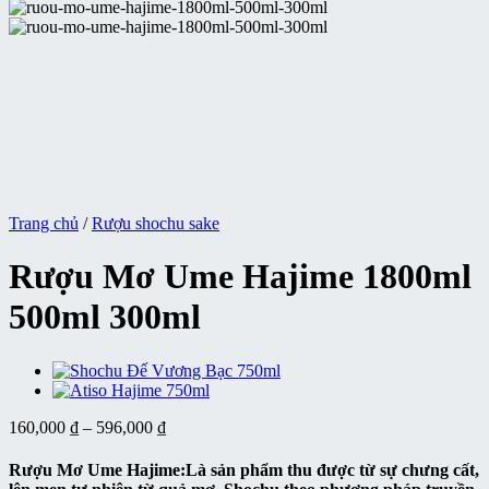
Trang chủ
/
Rượu shochu sake
Rượu Mơ Ume Hajime 1800ml
500ml 300ml
Khoảng
160,000
₫
–
596,000
₫
giá:
từ
Rượu Mơ Ume Hajime:
Là sản phẩm thu được từ sự chưng cất,
160,000 ₫