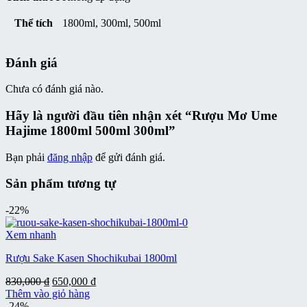
Thể tích
1800ml, 300ml, 500ml
Đánh giá
Chưa có đánh giá nào.
Hãy là người đầu tiên nhận xét “Rượu Mơ Ume
Hajime 1800ml 500ml 300ml”
Bạn phải
đăng nhập
để gửi đánh giá.
Sản phẩm tương tự
-22%
Xem nhanh
Rượu Sake Kasen Shochikubai 1800ml
Giá
Giá
830,000
₫
650,000
₫
gốc
hiện
Thêm vào giỏ hàng
là:
tại
-24%