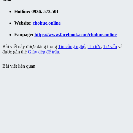
Hotline:
0936. 573.501
Website:
chohue.online
Fanpage:
https://www.facebook.com/chohue.online
Bài viết này được đăng trong
Tin công nghệ
,
Tin tức
,
Tư vấn
và
được gắn thẻ
Giày dép đế trấu
.
Bài viết liên quan