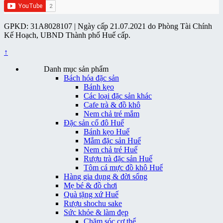
GPKD: 31A8028107 | Ngày cấp 21.07.2021 do Phòng Tài Chính
Kế Hoạch, UBND Thành phố Huế cấp.
↑
Danh mục sản phẩm
Bách hóa đặc sản
Bánh kẹo
Các loại đặc sản khác
Cafe trà & đồ khô
Nem chả tré mắm
Đặc sản cố đô Huế
Bánh kẹo Huế
Mắm đặc sản Huế
Nem chả tré Huế
Rượu trà đặc sản Huế
Tôm cá mực đồ khô Huế
Hàng gia dụng & đời sống
Mẹ bé & đồ chơi
Quà tặng xứ Huế
Rượu shochu sake
Sức khỏe & làm đẹp
Chăm sóc cơ thể