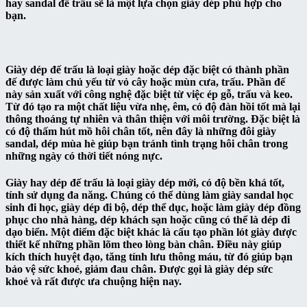
hay sandal đế trấu sẽ là một lựa chọn giày dép phù hợp cho
bạn.
Giày dép đế trấu là loại giày hoặc dép đặc biệt có thành phần
đế được làm chủ yếu từ vỏ cây hoặc mùn cưa, trấu. Phần đế
này sản xuất với công nghệ đặc biệt từ việc ép gỗ, trấu và keo.
Từ đó tạo ra một chất liệu vừa nhẹ, êm, có độ đàn hồi tốt mà lại
thông thoáng tự nhiên và thân thiện với môi trường. Đặc biệt là
có độ thấm hút mồ hôi chân tốt, nên đây là những đôi giày
sandal, dép mùa hè giúp bạn tránh tình trạng hôi chân trong
những ngày có thời tiết nóng nực.
Giày hay dép đế trấu là loại giày dép mới, có độ bền khá tốt,
tính sử dụng đa năng. Chúng có thể dùng làm giày sandal học
sinh đi học, giày dép đi bộ, dép thể dục, hoặc làm giày dép đồng
phục cho nhà hàng, dép khách sạn hoặc cũng có thể là dép đi
dạo biển. Một điểm đặc biệt khác là cấu tạo phần lót giày được
thiết kế những phần lõm theo lòng bàn chân. Điều này giúp
kích thích huyệt đạo, tăng tính lưu thông máu, từ đó giúp bạn
bảo vệ sức khoẻ, giảm đau chân. Được gọi là giày dép sức
khoẻ và rất được ưa chuộng hiện nay.