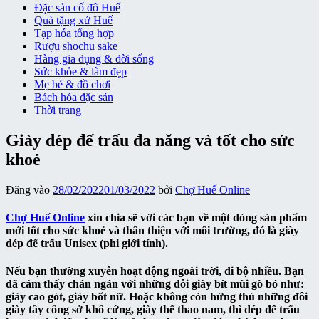
Đặc sản cố đô Huế
Quà tặng xứ Huế
Tạp hóa tổng hợp
Rượu shochu sake
Hàng gia dụng & đời sống
Sức khỏe & làm đẹp
Mẹ bé & đồ chơi
Bách hóa đặc sản
Thời trang
Giày dép đế trấu đa năng và tốt cho sức
khoẻ
Đăng vào
28/02/2022
01/03/2022
bởi
Chợ Huế Online
Chợ Huế Online
xin chia sẽ với các bạn về một dòng sản phẩm
mới tốt cho sức khoẻ và thân thiện với môi trường, đó là giày
dép đế trấu Unisex (phi giới tính).
Nếu bạn thường xuyên hoạt động ngoài trời, đi bộ nhiều. Bạn
đã cảm thấy chán ngán với những đôi giày bít mũi gò bó như:
giày cao gót, giày bốt nữ. Hoặc không còn hứng thú những đôi
giày tây công sở khô cứng, giày thể thao nam, thì dép đế trấu