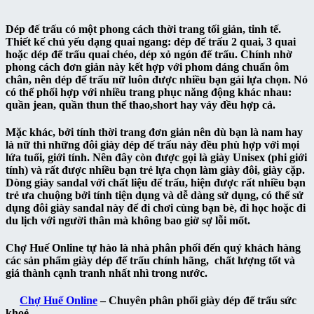
Dép đế trấu có một phong cách thời trang tối giản, tinh tế.
Thiết kế chủ yếu dạng quai ngang: dép đế trấu 2 quai, 3 quai
hoặc dép đế trấu quai chéo, dép xỏ ngón đế trấu. Chính nhờ
phong cách đơn giản này kết hợp với phom dáng chuẩn ôm
chân, nên dép đế trấu nữ luôn được nhiều bạn gái lựa chọn. Nó
có thể phối hợp với nhiều trang phục năng động khác nhau:
quần jean, quần thun thể thao,short hay váy đều hợp cả.
Mặc khác, bởi tính thời trang đơn giản nên dù bạn là nam hay
là nữ thì những đôi giày dép đế trấu này đều phù hợp với mọi
lứa tuổi, giới tính. Nên đây còn được gọi là giày Unisex (phi giới
tính) và rất được nhiều bạn trẻ lựa chọn làm giày đôi, giày cặp.
Dòng giày sandal với chất liệu đế trấu, hiện được rất nhiều bạn
trẻ ưa chuộng bởi tính tiện dụng và dễ dàng sử dụng, có thể sử
dụng đôi giày sandal này để đi chơi cùng bạn bè, đi học hoặc đi
du lịch với người thân mà không bao giờ sợ lỗi mốt.
Chợ Huế Online tự hào là nhà phân phối đến quý khách hàng
các sản phẩm giày dép đế trấu chính hãng, chất lượng tốt và
giá thành cạnh tranh nhất nhì trong nước.
Chợ Huế Online
– Chuyên phân phối giày dép đế trấu sức
khoẻ