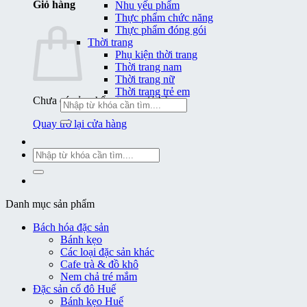
Giỏ hàng
Nhu yếu phẩm
Thực phẩm chức năng
Thực phẩm đóng gói
Thời trang
Phụ kiện thời trang
Thời trang nam
Thời trang nữ
Thời trang trẻ em
Chưa có sản phẩm trong giỏ hàng.
Tìm
kiếm:
Quay trở lại cửa hàng
Tìm
kiếm:
Danh mục sản phẩm
Bách hóa đặc sản
Bánh kẹo
Các loại đặc sản khác
Cafe trà & đồ khô
Nem chả tré mắm
Đặc sản cố đô Huế
Bánh kẹo Huế