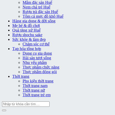
Mắm đặc sản Huế
Nem chả tré Huế
Rượu trà đặc sản Huế
Tôm cá mực đồ khô Huế
Hàng gia dụng & đời sống
Mẹ bé & đồ chơi
Quà tặng xứ Huế
Rượu shochu sake
Sức khỏe & làm đẹp
Chăm sóc cơ thể
Tạp hóa tổng hợp
Dụng cụ gia dụng
Hải sản tươi sống
Nhu yếu phẩm
Thực phẩm chức năng
Thực phẩm đóng gói
Thời trang
Phụ kiện thời trang
Thời trang nam
Thời trang nữ
Thời trang trẻ em
Tìm
kiếm: