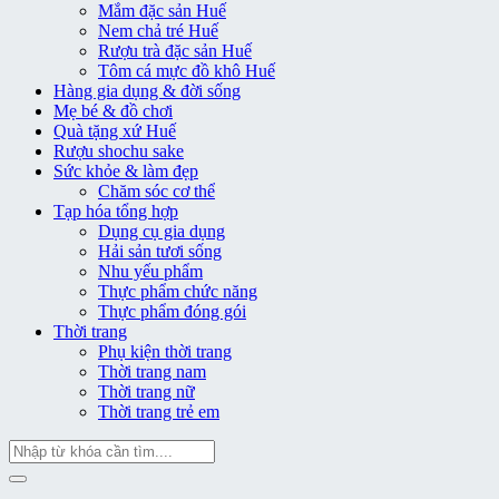
Mắm đặc sản Huế
Nem chả tré Huế
Rượu trà đặc sản Huế
Tôm cá mực đồ khô Huế
Hàng gia dụng & đời sống
Mẹ bé & đồ chơi
Quà tặng xứ Huế
Rượu shochu sake
Sức khỏe & làm đẹp
Chăm sóc cơ thể
Tạp hóa tổng hợp
Dụng cụ gia dụng
Hải sản tươi sống
Nhu yếu phẩm
Thực phẩm chức năng
Thực phẩm đóng gói
Thời trang
Phụ kiện thời trang
Thời trang nam
Thời trang nữ
Thời trang trẻ em
Tìm
kiếm: