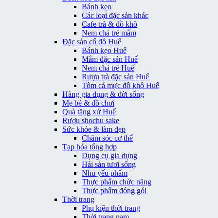
Bánh kẹo
Các loại đặc sản khác
Cafe trà & đồ khô
Nem chả tré mắm
Đặc sản cố đô Huế
Bánh kẹo Huế
Mắm đặc sản Huế
Nem chả tré Huế
Rượu trà đặc sản Huế
Tôm cá mực đồ khô Huế
Hàng gia dụng & đời sống
Mẹ bé & đồ chơi
Quà tặng xứ Huế
Rượu shochu sake
Sức khỏe & làm đẹp
Chăm sóc cơ thể
Tạp hóa tổng hợp
Dụng cụ gia dụng
Hải sản tươi sống
Nhu yếu phẩm
Thực phẩm chức năng
Thực phẩm đóng gói
Thời trang
Phụ kiện thời trang
Thời trang nam