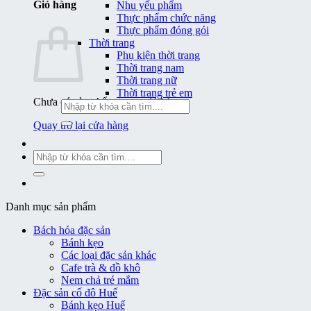
Giỏ hàng
Nhu yếu phẩm
Thực phẩm chức năng
Thực phẩm đóng gói
Thời trang
Phụ kiện thời trang
Thời trang nam
Thời trang nữ
Thời trang trẻ em
Chưa có sản phẩm trong giỏ hàng.
Tìm
kiếm:
Quay trở lại cửa hàng
Tìm
kiếm:
Danh mục sản phẩm
Bách hóa đặc sản
Bánh kẹo
Các loại đặc sản khác
Cafe trà & đồ khô
Nem chả tré mắm
Đặc sản cố đô Huế
Bánh kẹo Huế