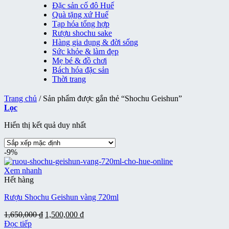
Đặc sản cố đô Huế
Quà tặng xứ Huế
Tạp hóa tổng hợp
Rượu shochu sake
Hàng gia dụng & đời sống
Sức khỏe & làm đẹp
Mẹ bé & đồ chơi
Bách hóa đặc sản
Thời trang
Trang chủ
/
Sản phẩm được gắn thẻ “Shochu Geishun”
Lọc
Hiển thị kết quả duy nhất
-9%
Xem nhanh
Hết hàng
Rượu Shochu Geishun vàng 720ml
Giá
Giá
1,650,000
₫
1,500,000
₫
gốc
hiện
Đọc tiếp