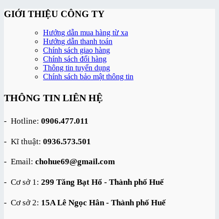
là:
tại
1,650,000 ₫.
là:
GIỚI THIỆU CÔNG TY
1,500,000 ₫.
Hướng dẫn mua hàng từ xa
Hướng dẫn thanh toán
Chính sách giao hàng
Chính sách đổi hàng
Thông tin tuyển dụng
Chính sách bảo mật thông tin
THÔNG TIN LIÊN HỆ
- Hotline:
0906.477.011
- Kĩ thuật:
0936.573.501
- Email:
chohue69@gmail.com
- Cơ sở 1:
299 Tăng Bạt Hổ - Thành phố Huế
- Cơ sở 2:
15A Lê Ngọc Hân - Thành phố Huế