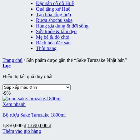
Đặc sản cố đô Huế
Quà tặng xứ Huế
Tạp hóa tổng hợp
Rượu shochu sake
Hàng gia dụng & đời sống
Sức khỏe & làm đẹp
Mẹ bé & đồ chơi
Bách hóa đặc sản
Thời trang
Trang chủ
/
Sản phẩm được gắn thẻ “Sake Taruzake Nhật bản”
Lọc
Hiển thị kết quả duy nhất
-9%
Xem nhanh
Bộ rượu Sake Taruzake 1800ml
Giá
Giá
1,850,000
₫
1,690,000
₫
gốc
hiện
Thêm vào giỏ hàng
là:
tại