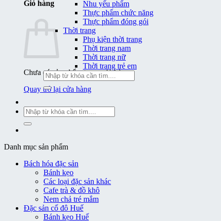
Giỏ hàng
Nhu yếu phẩm
Thực phẩm chức năng
Thực phẩm đóng gói
Thời trang
Phụ kiện thời trang
Thời trang nam
Thời trang nữ
Thời trang trẻ em
Chưa có sản phẩm trong giỏ hàng.
Tìm
kiếm:
Quay trở lại cửa hàng
Tìm
kiếm:
Danh mục sản phẩm
Bách hóa đặc sản
Bánh kẹo
Các loại đặc sản khác
Cafe trà & đồ khô
Nem chả tré mắm
Đặc sản cố đô Huế
Bánh kẹo Huế