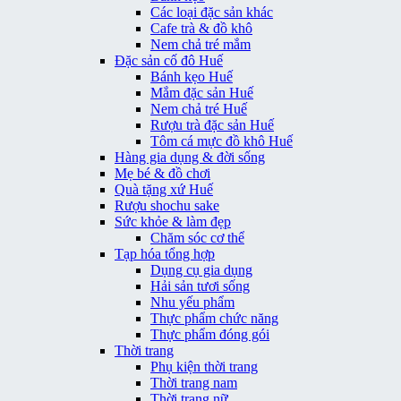
Các loại đặc sản khác
Cafe trà & đồ khô
Nem chả tré mắm
Đặc sản cố đô Huế
Bánh kẹo Huế
Mắm đặc sản Huế
Nem chả tré Huế
Rượu trà đặc sản Huế
Tôm cá mực đồ khô Huế
Hàng gia dụng & đời sống
Mẹ bé & đồ chơi
Quà tặng xứ Huế
Rượu shochu sake
Sức khỏe & làm đẹp
Chăm sóc cơ thể
Tạp hóa tổng hợp
Dụng cụ gia dụng
Hải sản tươi sống
Nhu yếu phẩm
Thực phẩm chức năng
Thực phẩm đóng gói
Thời trang
Phụ kiện thời trang
Thời trang nam
Thời trang nữ