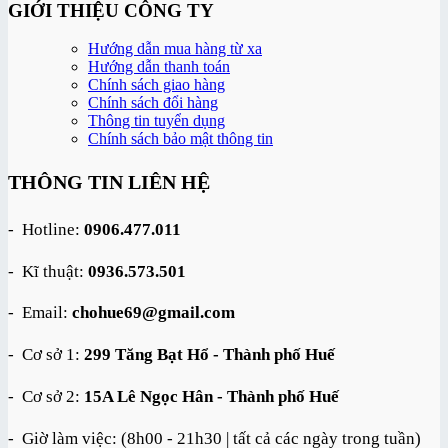
1,850,000 ₫.
là:
GIỚI THIỆU CÔNG TY
1,690,000 ₫.
Hướng dẫn mua hàng từ xa
Hướng dẫn thanh toán
Chính sách giao hàng
Chính sách đổi hàng
Thông tin tuyển dụng
Chính sách bảo mật thông tin
THÔNG TIN LIÊN HỆ
- Hotline:
0906.477.011
- Kĩ thuật:
0936.573.501
- Email:
chohue69@gmail.com
- Cơ sở 1:
299 Tăng Bạt Hổ - Thành phố Huế
- Cơ sở 2:
15A Lê Ngọc Hân - Thành phố Huế
- Giờ làm việc: (8h00 - 21h30 | tất cả các ngày trong tuần)