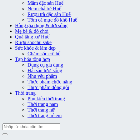
Mắm đặc sản Huế
Nem chả tré Huế
Rượu trà đặc sản Huế
Tôm cá mực đồ khô Huế
Hàng gia dụng & đời sống
Mẹ bé & đồ chơi
Quà tặng xứ Huế
Rượu shochu sake
Sức khỏe & làm đẹp
Chăm sóc cơ thể
Tạp hóa tổng hợp
Dụng cụ gia dụng
Hải sản tươi sống
Nhu yếu phẩm
Thực phẩm chức năng
Thực phẩm đóng gói
Thời trang
Phụ kiện thời trang
Thời trang nam
Thời trang nữ
Thời trang trẻ em
Tìm
kiếm: