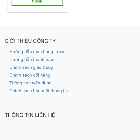
CHỌN
đến
265,000 ₫
Sản
phẩm
này
có
nhiều
GIỚI THIỆU CÔNG TY
biến
thể.
Hướng dẫn mua hàng từ xa
Các
Hướng dẫn thanh toán
tùy
Chính sách giao hàng
chọn
có
Chính sách đổi hàng
thể
Thông tin tuyển dụng
được
Chính sách bảo mật thông tin
chọn
trên
trang
sản
THÔNG TIN LIÊN HỆ
phẩm