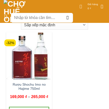
Bỏ
Giỏ hàng
qua
0
₫
TRANG CHỦ
/
SẢN PHẨM ĐƯỢC GẮN THẺ “RƯỢU SHOCHU IMO
NO HAJIME 750ML”
nội
dung
-32%
Rượu Shochu Imo no
Hajime 750ml
Khoảng
169,000
₫
–
265,000
₫
giá:
từ
169,000 ₫