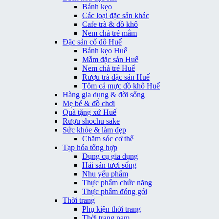
Bánh kẹo
Các loại đặc sản khác
Cafe trà & đồ khô
Nem chả tré mắm
Đặc sản cố đô Huế
Bánh kẹo Huế
Mắm đặc sản Huế
Nem chả tré Huế
Rượu trà đặc sản Huế
Tôm cá mực đồ khô Huế
Hàng gia dụng & đời sống
Mẹ bé & đồ chơi
Quà tặng xứ Huế
Rượu shochu sake
Sức khỏe & làm đẹp
Chăm sóc cơ thể
Tạp hóa tổng hợp
Dụng cụ gia dụng
Hải sản tươi sống
Nhu yếu phẩm
Thực phẩm chức năng
Thực phẩm đóng gói
Thời trang
Phụ kiện thời trang
Thời trang nam