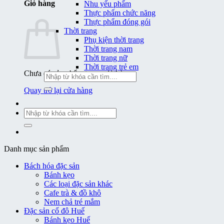
Giỏ hàng
Nhu yếu phẩm
Thực phẩm chức năng
Thực phẩm đóng gói
Thời trang
Phụ kiện thời trang
Thời trang nam
Thời trang nữ
Thời trang trẻ em
Chưa có sản phẩm trong giỏ hàng.
Tìm
kiếm:
Quay trở lại cửa hàng
Tìm
kiếm:
Danh mục sản phẩm
Bách hóa đặc sản
Bánh kẹo
Các loại đặc sản khác
Cafe trà & đồ khô
Nem chả tré mắm
Đặc sản cố đô Huế
Bánh kẹo Huế