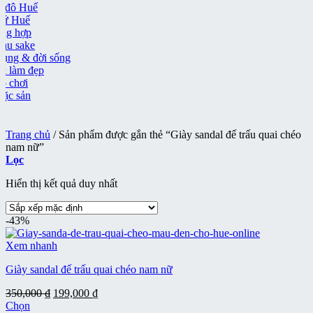
 đô Huế
ứ Huế
ng hợp
u sake
ụng & đời sống
 làm đẹp
 chơi
ặc sản
Trang chủ
/
Sản phẩm được gắn thẻ “Giày sandal đế trấu quai chéo
nam nữ”
Lọc
Hiển thị kết quả duy nhất
-43%
Xem nhanh
Giày sandal đế trấu quai chéo nam nữ
Giá
Giá
350,000
₫
199,000
₫
gốc
hiện
Chọn