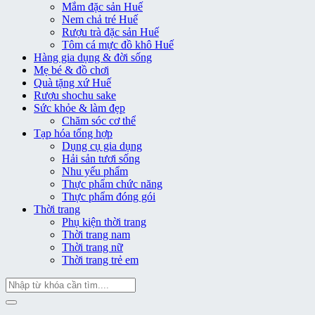
Mắm đặc sản Huế
Nem chả tré Huế
Rượu trà đặc sản Huế
Tôm cá mực đồ khô Huế
Hàng gia dụng & đời sống
Mẹ bé & đồ chơi
Quà tặng xứ Huế
Rượu shochu sake
Sức khỏe & làm đẹp
Chăm sóc cơ thể
Tạp hóa tổng hợp
Dụng cụ gia dụng
Hải sản tươi sống
Nhu yếu phẩm
Thực phẩm chức năng
Thực phẩm đóng gói
Thời trang
Phụ kiện thời trang
Thời trang nam
Thời trang nữ
Thời trang trẻ em
Tìm
kiếm: