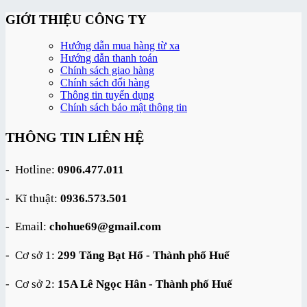
Sản
là:
tại
phẩm
350,000 ₫.
là:
GIỚI THIỆU CÔNG TY
này
199,000 ₫.
có
Hướng dẫn mua hàng từ xa
nhiều
Hướng dẫn thanh toán
biến
Chính sách giao hàng
thể.
Chính sách đổi hàng
Các
Thông tin tuyển dụng
tùy
Chính sách bảo mật thông tin
chọn
có
THÔNG TIN LIÊN HỆ
thể
được
chọn
- Hotline:
0906.477.011
trên
trang
- Kĩ thuật:
0936.573.501
sản
phẩm
- Email:
chohue69@gmail.com
- Cơ sở 1:
299 Tăng Bạt Hổ - Thành phố Huế
- Cơ sở 2:
15A Lê Ngọc Hân - Thành phố Huế