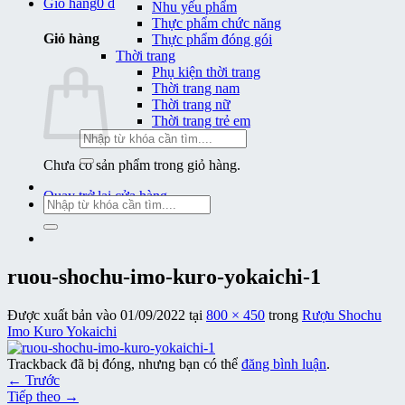
Giỏ hàng
0
₫
Nhu yếu phẩm
Thực phẩm chức năng
Giỏ hàng
Thực phẩm đóng gói
Thời trang
Phụ kiện thời trang
Thời trang nam
Thời trang nữ
Thời trang trẻ em
Tìm
kiếm:
Chưa có sản phẩm trong giỏ hàng.
Quay trở lại cửa hàng
Tìm
kiếm:
ruou-shochu-imo-kuro-yokaichi-1
Được xuất bản vào
01/09/2022
tại
800 × 450
trong
Rượu Shochu
Imo Kuro Yokaichi
Trackback đã bị đóng, nhưng bạn có thể
đăng bình luận
.
←
Trước
Tiếp theo
→