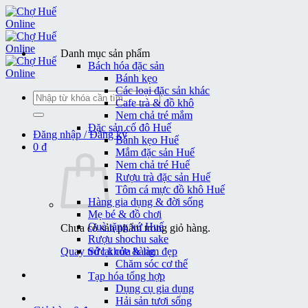
Bỏ
qua
nội
dung
Danh mục sản phẩm
Bách hóa đặc sản
Bánh kẹo
Các loại đặc sản khác
Tìm
Cafe trà & đồ khô
kiếm:
Nem chả tré mắm
Đặc sản cố đô Huế
Đăng nhập / Đăng ký
Bánh kẹo Huế
0
₫
Mắm đặc sản Huế
Nem chả tré Huế
Rượu trà đặc sản Huế
Tôm cá mực đồ khô Huế
Hàng gia dụng & đời sống
Mẹ bé & đồ chơi
Quà tặng xứ Huế
Chưa có sản phẩm trong giỏ hàng.
Rượu shochu sake
Quay trở lại cửa hàng
Sức khỏe & làm đẹp
Chăm sóc cơ thể
Tạp hóa tổng hợp
Dụng cụ gia dụng
Hải sản tươi sống