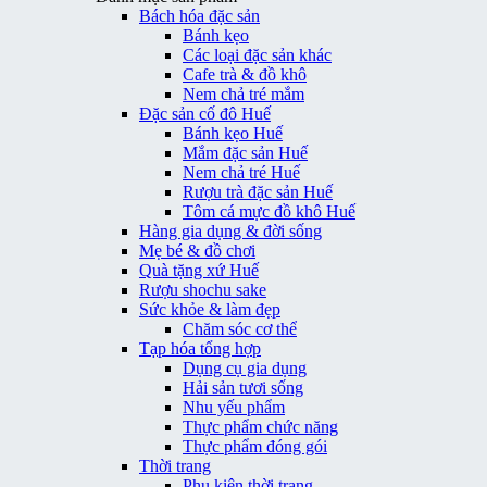
Bách hóa đặc sản
Bánh kẹo
Các loại đặc sản khác
Cafe trà & đồ khô
Nem chả tré mắm
Đặc sản cố đô Huế
Bánh kẹo Huế
Mắm đặc sản Huế
Nem chả tré Huế
Rượu trà đặc sản Huế
Tôm cá mực đồ khô Huế
Hàng gia dụng & đời sống
Mẹ bé & đồ chơi
Quà tặng xứ Huế
Rượu shochu sake
Sức khỏe & làm đẹp
Chăm sóc cơ thể
Tạp hóa tổng hợp
Dụng cụ gia dụng
Hải sản tươi sống
Nhu yếu phẩm
Thực phẩm chức năng
Thực phẩm đóng gói
Thời trang
Phụ kiện thời trang