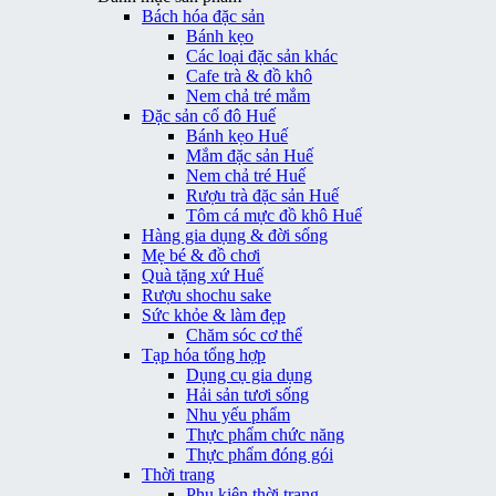
Bách hóa đặc sản
Bánh kẹo
Các loại đặc sản khác
Cafe trà & đồ khô
Nem chả tré mắm
Đặc sản cố đô Huế
Bánh kẹo Huế
Mắm đặc sản Huế
Nem chả tré Huế
Rượu trà đặc sản Huế
Tôm cá mực đồ khô Huế
Hàng gia dụng & đời sống
Mẹ bé & đồ chơi
Quà tặng xứ Huế
Rượu shochu sake
Sức khỏe & làm đẹp
Chăm sóc cơ thể
Tạp hóa tổng hợp
Dụng cụ gia dụng
Hải sản tươi sống
Nhu yếu phẩm
Thực phẩm chức năng
Thực phẩm đóng gói
Thời trang
Phụ kiện thời trang