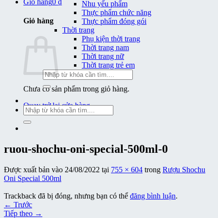
Giỏ hàng
0
₫
Nhu yếu phẩm
Thực phẩm chức năng
Giỏ hàng
Thực phẩm đóng gói
Thời trang
Phụ kiện thời trang
Thời trang nam
Thời trang nữ
Thời trang trẻ em
Tìm
kiếm:
Chưa có sản phẩm trong giỏ hàng.
Quay trở lại cửa hàng
Tìm
kiếm:
ruou-shochu-oni-special-500ml-0
Được xuất bản vào
24/08/2022
tại
755 × 604
trong
Rượu Shochu
Oni Special 500ml
Trackback đã bị đóng, nhưng bạn có thể
đăng bình luận
.
←
Trước
Tiếp theo
→