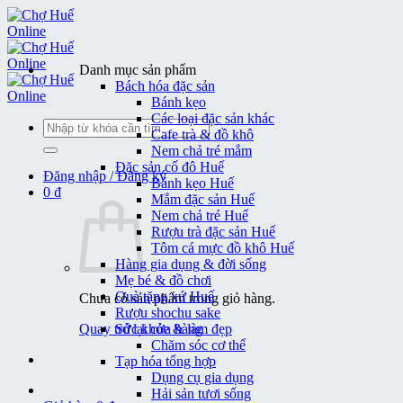
Bỏ
qua
nội
dung
Danh mục sản phẩm
Bách hóa đặc sản
Bánh kẹo
Các loại đặc sản khác
Tìm
Cafe trà & đồ khô
kiếm:
Nem chả tré mắm
Đặc sản cố đô Huế
Đăng nhập / Đăng ký
Bánh kẹo Huế
0
₫
Mắm đặc sản Huế
Nem chả tré Huế
Rượu trà đặc sản Huế
Tôm cá mực đồ khô Huế
Hàng gia dụng & đời sống
Mẹ bé & đồ chơi
Quà tặng xứ Huế
Chưa có sản phẩm trong giỏ hàng.
Rượu shochu sake
Quay trở lại cửa hàng
Sức khỏe & làm đẹp
Chăm sóc cơ thể
Tạp hóa tổng hợp
Dụng cụ gia dụng
Hải sản tươi sống