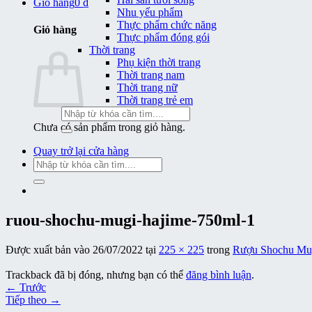
Giỏ hàng
0
₫
Nhu yếu phẩm
Thực phẩm chức năng
Giỏ hàng
Thực phẩm đóng gói
Thời trang
Phụ kiện thời trang
Thời trang nam
Thời trang nữ
Thời trang trẻ em
Tìm
kiếm:
Chưa có sản phẩm trong giỏ hàng.
Quay trở lại cửa hàng
Tìm
kiếm:
ruou-shochu-mugi-hajime-750ml-1
Được xuất bản vào
26/07/2022
tại
225 × 225
trong
Rượu Shochu Mug
Trackback đã bị đóng, nhưng bạn có thể
đăng bình luận
.
←
Trước
Tiếp theo
→