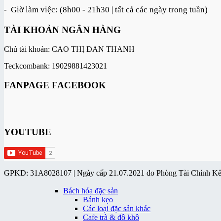
- Giờ làm việc: (8h00 - 21h30 | tất cả các ngày trong tuần)
TÀI KHOẢN NGÂN HÀNG
Chủ tài khoản: CAO THỊ ĐAN THANH
Teckcombank: 19029881423021
FANPAGE FACEBOOK
YOUTUBE
GPKD: 31A8028107 | Ngày cấp 21.07.2021 do Phòng Tài Chính K
Bách hóa đặc sản
Bánh kẹo
Các loại đặc sản khác
Cafe trà & đồ khô