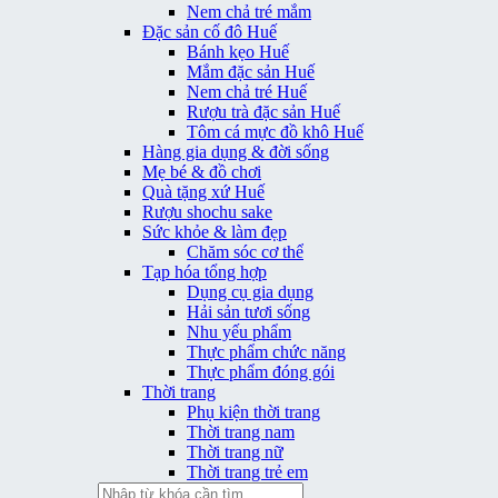
Nem chả tré mắm
Đặc sản cố đô Huế
Bánh kẹo Huế
Mắm đặc sản Huế
Nem chả tré Huế
Rượu trà đặc sản Huế
Tôm cá mực đồ khô Huế
Hàng gia dụng & đời sống
Mẹ bé & đồ chơi
Quà tặng xứ Huế
Rượu shochu sake
Sức khỏe & làm đẹp
Chăm sóc cơ thể
Tạp hóa tổng hợp
Dụng cụ gia dụng
Hải sản tươi sống
Nhu yếu phẩm
Thực phẩm chức năng
Thực phẩm đóng gói
Thời trang
Phụ kiện thời trang
Thời trang nam
Thời trang nữ
Thời trang trẻ em
Tìm