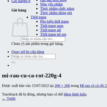
Giỏ hàng
0
₫
Nhu yếu phẩm
Thực phẩm chức năng
Giỏ hàng
Thực phẩm đóng gói
Thời trang
Phụ kiện thời trang
Thời trang nam
Thời trang nữ
Thời trang trẻ em
Tìm
kiếm:
Chưa có sản phẩm trong giỏ hàng.
Quay trở lại cửa hàng
Tìm
kiếm:
mi-rau-cu-ca-rot-220g-4
Được xuất bản vào
15/07/2022
tại
206 × 206
trong
Mì rau củ cà rốt 
Trackback đã bị đóng, nhưng bạn có thể
đăng bình luận
.
←
Trước