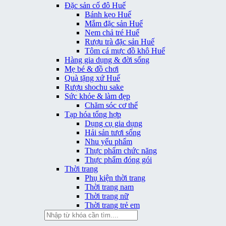
Đặc sản cố đô Huế
Bánh kẹo Huế
Mắm đặc sản Huế
Nem chả tré Huế
Rượu trà đặc sản Huế
Tôm cá mực đồ khô Huế
Hàng gia dụng & đời sống
Mẹ bé & đồ chơi
Quà tặng xứ Huế
Rượu shochu sake
Sức khỏe & làm đẹp
Chăm sóc cơ thể
Tạp hóa tổng hợp
Dụng cụ gia dụng
Hải sản tươi sống
Nhu yếu phẩm
Thực phẩm chức năng
Thực phẩm đóng gói
Thời trang
Phụ kiện thời trang
Thời trang nam
Thời trang nữ
Thời trang trẻ em
Tìm
kiếm: