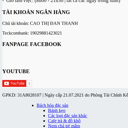
- Giờ làm việc: (8h00 - 21h30 | tất cả các ngày trong tuần)
TÀI KHOẢN NGÂN HÀNG
Chủ tài khoản: CAO THỊ ĐAN THANH
Teckcombank: 19029881423021
FANPAGE FACEBOOK
YOUTUBE
GPKD: 31A8028107 | Ngày cấp 21.07.2021 do Phòng Tài Chính K
Bách hóa đặc sản
Bánh kẹo
Các loại đặc sản khác
Cafe trà & đồ khô
Nem chả tré mắm