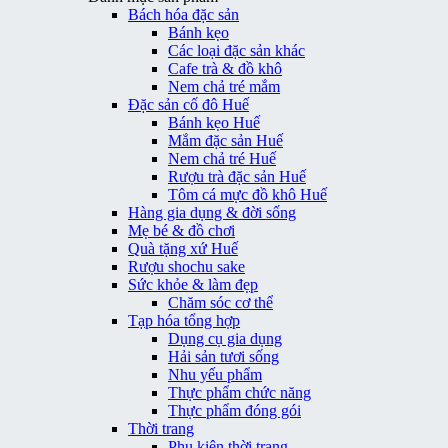
Bách hóa đặc sản
Bánh kẹo
Các loại đặc sản khác
Cafe trà & đồ khô
Nem chả tré mắm
Đặc sản cố đô Huế
Bánh kẹo Huế
Mắm đặc sản Huế
Nem chả tré Huế
Rượu trà đặc sản Huế
Tôm cá mực đồ khô Huế
Hàng gia dụng & đời sống
Mẹ bé & đồ chơi
Quà tặng xứ Huế
Rượu shochu sake
Sức khỏe & làm đẹp
Chăm sóc cơ thể
Tạp hóa tổng hợp
Dụng cụ gia dụng
Hải sản tươi sống
Nhu yếu phẩm
Thực phẩm chức năng
Thực phẩm đóng gói
Thời trang
Phụ kiện thời trang