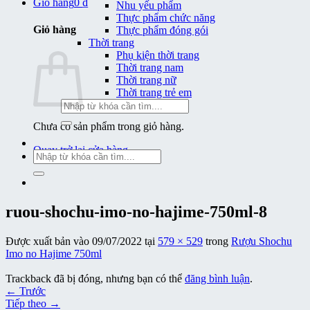
Giỏ hàng
0
₫
Nhu yếu phẩm
Thực phẩm chức năng
Giỏ hàng
Thực phẩm đóng gói
Thời trang
Phụ kiện thời trang
Thời trang nam
Thời trang nữ
Thời trang trẻ em
Tìm
kiếm:
Chưa có sản phẩm trong giỏ hàng.
Quay trở lại cửa hàng
Tìm
kiếm:
ruou-shochu-imo-no-hajime-750ml-8
Được xuất bản vào
09/07/2022
tại
579 × 529
trong
Rượu Shochu
Imo no Hajime 750ml
Trackback đã bị đóng, nhưng bạn có thể
đăng bình luận
.
←
Trước
Tiếp theo
→