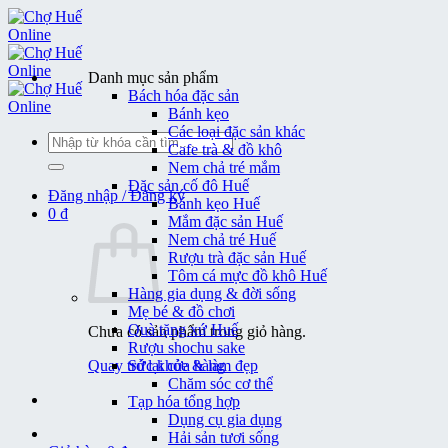
Bỏ
qua
nội
dung
Danh mục sản phẩm
Bách hóa đặc sản
Bánh kẹo
Các loại đặc sản khác
Tìm
Cafe trà & đồ khô
kiếm:
Nem chả tré mắm
Đặc sản cố đô Huế
Đăng nhập / Đăng ký
Bánh kẹo Huế
0
₫
Mắm đặc sản Huế
Nem chả tré Huế
Rượu trà đặc sản Huế
Tôm cá mực đồ khô Huế
Hàng gia dụng & đời sống
Mẹ bé & đồ chơi
Quà tặng xứ Huế
Chưa có sản phẩm trong giỏ hàng.
Rượu shochu sake
Quay trở lại cửa hàng
Sức khỏe & làm đẹp
Chăm sóc cơ thể
Tạp hóa tổng hợp
Dụng cụ gia dụng
Hải sản tươi sống