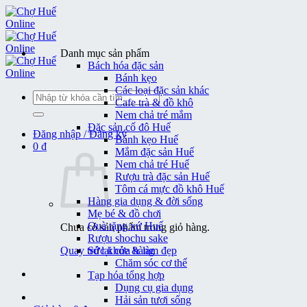
Bỏ
qua
nội
dung
Danh mục sản phẩm
Bách hóa đặc sản
Bánh kẹo
Các loại đặc sản khác
Tìm
Cafe trà & đồ khô
kiếm:
Nem chả tré mắm
Đặc sản cố đô Huế
Đăng nhập / Đăng ký
Bánh kẹo Huế
0
₫
Mắm đặc sản Huế
Nem chả tré Huế
Rượu trà đặc sản Huế
Tôm cá mực đồ khô Huế
Hàng gia dụng & đời sống
Mẹ bé & đồ chơi
Quà tặng xứ Huế
Chưa có sản phẩm trong giỏ hàng.
Rượu shochu sake
Quay trở lại cửa hàng
Sức khỏe & làm đẹp
Chăm sóc cơ thể
Tạp hóa tổng hợp
Dụng cụ gia dụng
Hải sản tươi sống