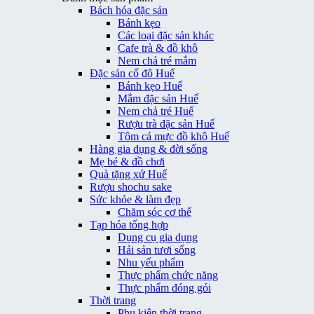
Bách hóa đặc sản
Bánh kẹo
Các loại đặc sản khác
Cafe trà & đồ khô
Nem chả tré mắm
Đặc sản cố đô Huế
Bánh kẹo Huế
Mắm đặc sản Huế
Nem chả tré Huế
Rượu trà đặc sản Huế
Tôm cá mực đồ khô Huế
Hàng gia dụng & đời sống
Mẹ bé & đồ chơi
Quà tặng xứ Huế
Rượu shochu sake
Sức khỏe & làm đẹp
Chăm sóc cơ thể
Tạp hóa tổng hợp
Dụng cụ gia dụng
Hải sản tươi sống
Nhu yếu phẩm
Thực phẩm chức năng
Thực phẩm đóng gói
Thời trang
Phụ kiện thời trang