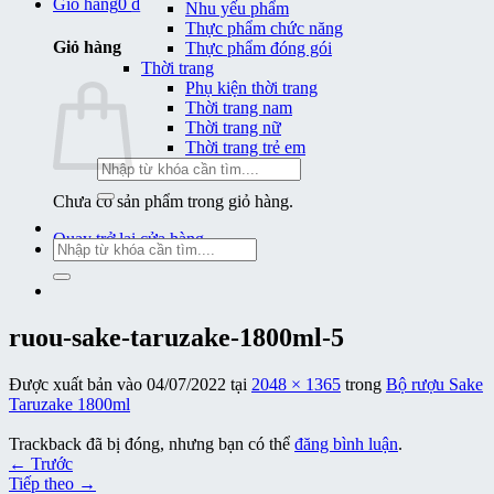
Giỏ hàng
0
₫
Nhu yếu phẩm
Thực phẩm chức năng
Giỏ hàng
Thực phẩm đóng gói
Thời trang
Phụ kiện thời trang
Thời trang nam
Thời trang nữ
Thời trang trẻ em
Tìm
kiếm:
Chưa có sản phẩm trong giỏ hàng.
Quay trở lại cửa hàng
Tìm
kiếm:
ruou-sake-taruzake-1800ml-5
Được xuất bản vào
04/07/2022
tại
2048 × 1365
trong
Bộ rượu Sake
Taruzake 1800ml
Trackback đã bị đóng, nhưng bạn có thể
đăng bình luận
.
←
Trước
Tiếp theo
→