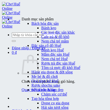
Bỏ
qua
nội
dung
Danh mục sản phẩm
Bách hóa đặc sản
Bánh kẹo
Các loại đặc sản khác
Tìm
Cafe trà & đồ khô
kiếm:
Nem chả tré mắm
Đặc sản cố đô Huế
Đăng nhập / Đăng ký
Bánh kẹo Huế
0
₫
Mắm đặc sản Huế
Nem chả tré Huế
Rượu trà đặc sản Huế
Tôm cá mực đồ khô Huế
Hàng gia dụng & đời sống
Mẹ bé & đồ chơi
Quà tặng xứ Huế
Chưa có sản phẩm trong giỏ hàng.
Rượu shochu sake
Quay trở lại cửa hàng
Sức khỏe & làm đẹp
Chăm sóc cơ thể
Tạp hóa tổng hợp
Dụng cụ gia dụng
Hải sản tươi sống