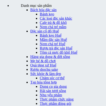
Danh mục sản phẩm
Bách hóa đặc sản
Bánh kẹo
Các loại đặc sản khác
Cafe trà & đồ khô
Nem chả tré mắm
Đặc sản cố đô Huế
Bánh kẹo Huế
Mắm đặc sản Huế
Nem chả tré Huế
Rượu trà đặc sản Huế
Tôm cá mực đồ khô Huế
Hàng gia dụng & đời sống
Mẹ bé & đồ chơi
Quà tặng xứ Huế
Rượu shochu sake
Sức khỏe & làm đẹp
Chăm sóc cơ thể
Tạp hóa tổng hợp
Dụng cụ gia dụng
Hải sản tươi sống
Nhu yếu phẩm
Thực phẩm chức năng
Thực phẩm đóng gói