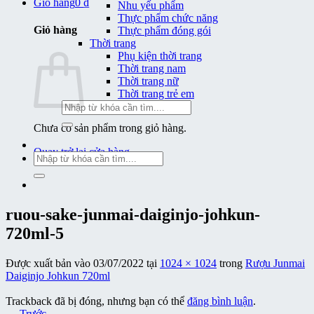
Giỏ hàng
0
₫
Nhu yếu phẩm
Thực phẩm chức năng
Giỏ hàng
Thực phẩm đóng gói
Thời trang
Phụ kiện thời trang
Thời trang nam
Thời trang nữ
Thời trang trẻ em
Tìm
kiếm:
Chưa có sản phẩm trong giỏ hàng.
Quay trở lại cửa hàng
Tìm
kiếm:
ruou-sake-junmai-daiginjo-johkun-
720ml-5
Được xuất bản vào
03/07/2022
tại
1024 × 1024
trong
Rượu Junmai
Daiginjo Johkun 720ml
Trackback đã bị đóng, nhưng bạn có thể
đăng bình luận
.
←
Trước