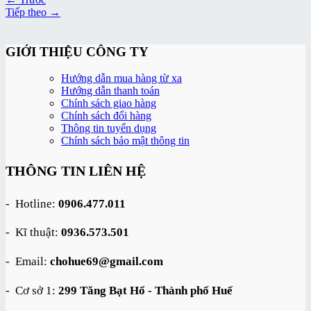
Tiếp theo
→
GIỚI THIỆU CÔNG TY
Hướng dẫn mua hàng từ xa
Hướng dẫn thanh toán
Chính sách giao hàng
Chính sách đổi hàng
Thông tin tuyển dụng
Chính sách bảo mật thông tin
THÔNG TIN LIÊN HỆ
- Hotline:
0906.477.011
- Kĩ thuật:
0936.573.501
- Email:
chohue69@gmail.com
- Cơ sở 1:
299 Tăng Bạt Hổ - Thành phố Huế