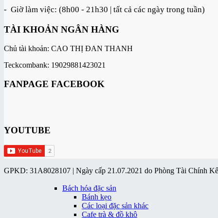
- Giờ làm việc: (8h00 - 21h30 | tất cả các ngày trong tuần)
TÀI KHOẢN NGÂN HÀNG
Chủ tài khoản: CAO THỊ ĐAN THANH
Teckcombank: 19029881423021
FANPAGE FACEBOOK
YOUTUBE
GPKD: 31A8028107 | Ngày cấp 21.07.2021 do Phòng Tài Chính K
Bách hóa đặc sản
Bánh kẹo
Các loại đặc sản khác
Cafe trà & đồ khô