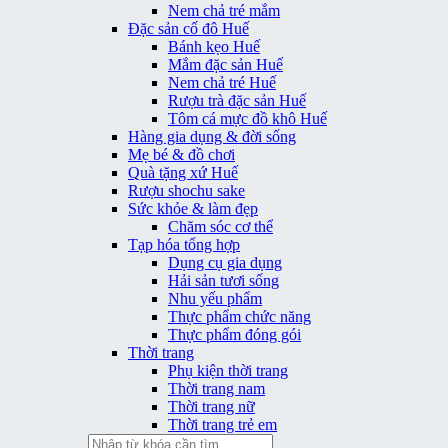
Nem chả tré mắm
Đặc sản cố đô Huế
Bánh kẹo Huế
Mắm đặc sản Huế
Nem chả tré Huế
Rượu trà đặc sản Huế
Tôm cá mực đồ khô Huế
Hàng gia dụng & đời sống
Mẹ bé & đồ chơi
Quà tặng xứ Huế
Rượu shochu sake
Sức khỏe & làm đẹp
Chăm sóc cơ thể
Tạp hóa tổng hợp
Dụng cụ gia dụng
Hải sản tươi sống
Nhu yếu phẩm
Thực phẩm chức năng
Thực phẩm đóng gói
Thời trang
Phụ kiện thời trang
Thời trang nam
Thời trang nữ
Thời trang trẻ em
Tìm