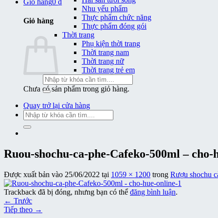
Giỏ hàng
0
₫
Nhu yếu phẩm
Thực phẩm chức năng
Giỏ hàng
Thực phẩm đóng gói
Thời trang
Phụ kiện thời trang
Thời trang nam
Thời trang nữ
Thời trang trẻ em
Tìm
kiếm:
Chưa có sản phẩm trong giỏ hàng.
Quay trở lại cửa hàng
Tìm
kiếm:
Ruou-shochu-ca-phe-Cafeko-500ml – cho-h
Được xuất bản vào
25/06/2022
tại
1059 × 1200
trong
Rượu shochu c
Trackback đã bị đóng, nhưng bạn có thể
đăng bình luận
.
←
Trước
Tiếp theo
→