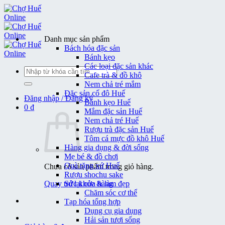
Bỏ
qua
nội
dung
Danh mục sản phẩm
Bách hóa đặc sản
Bánh kẹo
Các loại đặc sản khác
Tìm
Cafe trà & đồ khô
kiếm:
Nem chả tré mắm
Đặc sản cố đô Huế
Đăng nhập / Đăng ký
Bánh kẹo Huế
0
₫
Mắm đặc sản Huế
Nem chả tré Huế
Rượu trà đặc sản Huế
Tôm cá mực đồ khô Huế
Hàng gia dụng & đời sống
Mẹ bé & đồ chơi
Quà tặng xứ Huế
Chưa có sản phẩm trong giỏ hàng.
Rượu shochu sake
Quay trở lại cửa hàng
Sức khỏe & làm đẹp
Chăm sóc cơ thể
Tạp hóa tổng hợp
Dụng cụ gia dụng
Hải sản tươi sống