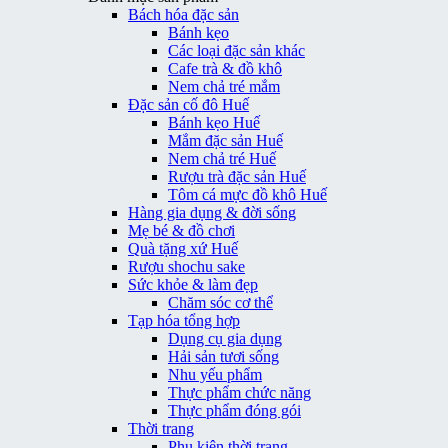
Bách hóa đặc sản
Bánh kẹo
Các loại đặc sản khác
Cafe trà & đồ khô
Nem chả tré mắm
Đặc sản cố đô Huế
Bánh kẹo Huế
Mắm đặc sản Huế
Nem chả tré Huế
Rượu trà đặc sản Huế
Tôm cá mực đồ khô Huế
Hàng gia dụng & đời sống
Mẹ bé & đồ chơi
Quà tặng xứ Huế
Rượu shochu sake
Sức khỏe & làm đẹp
Chăm sóc cơ thể
Tạp hóa tổng hợp
Dụng cụ gia dụng
Hải sản tươi sống
Nhu yếu phẩm
Thực phẩm chức năng
Thực phẩm đóng gói
Thời trang
Phụ kiện thời trang