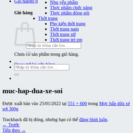
Giỏ hàng
0
₫
Nhu yếu phẩm
Thực phẩm chức năng
Giỏ hàng
Thực phẩm đóng gói
Thời trang
Phụ kiện thời trang
Thời trang nam
Thời trang nữ
Thời trang trẻ em
Tìm
kiếm:
Chưa có sản phẩm trong giỏ hàng.
Quay trở lại cửa hàng
Tìm
kiếm:
muc-hap-dua-xe-soi
Được xuất bản vào
25/01/2022
tại
551 × 600
trong
Mực hấp dừa xé
sợi 300g
Trackback đã bị đóng, nhưng bạn có thể
đăng bình luận
.
←
Trước
Tiếp theo
→