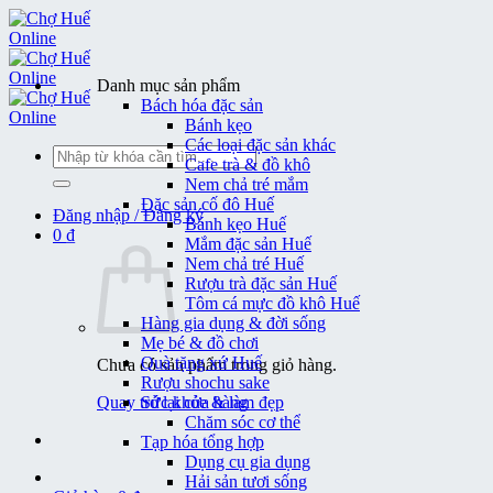
Bỏ
qua
nội
dung
Danh mục sản phẩm
Bách hóa đặc sản
Bánh kẹo
Các loại đặc sản khác
Tìm
Cafe trà & đồ khô
kiếm:
Nem chả tré mắm
Đặc sản cố đô Huế
Đăng nhập / Đăng ký
Bánh kẹo Huế
0
₫
Mắm đặc sản Huế
Nem chả tré Huế
Rượu trà đặc sản Huế
Tôm cá mực đồ khô Huế
Hàng gia dụng & đời sống
Mẹ bé & đồ chơi
Quà tặng xứ Huế
Chưa có sản phẩm trong giỏ hàng.
Rượu shochu sake
Quay trở lại cửa hàng
Sức khỏe & làm đẹp
Chăm sóc cơ thể
Tạp hóa tổng hợp
Dụng cụ gia dụng
Hải sản tươi sống