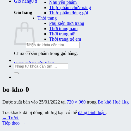
Giỏ hàng
0
₫
Nhu yếu phẩm
Thực phẩm chức năng
Giỏ hàng
Thực phẩm đóng gói
Thời trang
Phụ kiện thời trang
Thời trang nam
Thời trang nữ
Thời trang trẻ em
Tìm
kiếm:
Chưa có sản phẩm trong giỏ hàng.
Quay trở lại cửa hàng
Tìm
kiếm:
bo-kho-0
Được xuất bản vào
25/01/2022
tại
720 × 960
trong
Bò khô Huế 1kg
Trackback đã bị đóng, nhưng bạn có thể
đăng bình luận
.
←
Trước
Tiếp theo
→