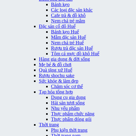
Bánh kẹo
Các loại đặc sản khác
Cafe trà & đồ khô
Nem chả tré mắm
Đặc sản cố đô Huế
Bánh kẹo Huế
Mắm đặc sản Huế
Nem chả tré Huế
Rượu trà đặc sản Huế
Tôm cá mực đồ khô Huế
Hàng gia dụng & đời sống
Mẹ bé & đồ chơi
Quà tặng xứ Huế
Rượu shochu sake
Sức khỏe & làm đẹp
Chăm sóc cơ thể
Tạp hóa tổng hợp
Dụng cụ gia dụng
Hải sản tươi sống
Nhu yếu phẩm
Thực phẩm chức năng
Thực phẩm đóng gói
Thời trang
Phụ kiện thời trang
Thời trang nam